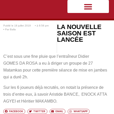
LA NOUVELLE
Publié le
18 juillet 2019
• à
8:58 pm
• Par
Balla
SAISON EST
LANCÉE
C’est sous une fine pluie que l’entraîneur Didier
GOMES DA ROSA a eu à diriger un groupe de 27
Matamkas pour cette première séance de mise en jambes
qui a duré 2h.
Sur les 6 joueurs déjà recrutés, on notait la présence de
trois d’entre eux, à savoir Aristide BANCE, ENOCK ATTA
AGYEI et Héritier MAKAMBO.
FACEBOOK
TWITTER
EMAIL
WHATSAPP