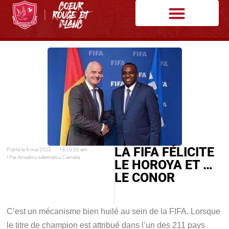
LA FIFA FÉLICITE
Publié le
9 mai 2022
• à
10:52 am
• Par
Amadou salematou Camara
LE HOROYA ET …
LE CONOR
C’est un mécanisme bien huilé au sein de la FIFA. Lorsque
le titre de champion est attribué dans l’un des 211 pays