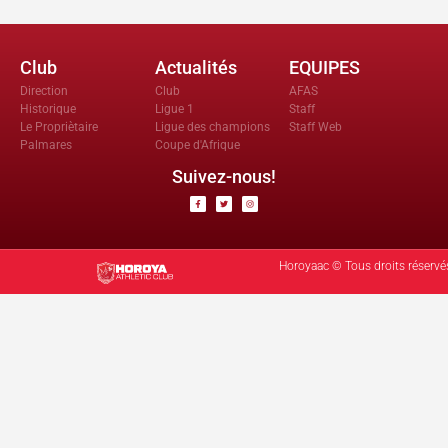
Club
Actualités
EQUIPES
Direction
Club
AFAS
Historique
Ligue 1
Staff
Le Propriètaire
Ligue des champions
Staff Web
Palmares
Coupe d'Afrique
Suivez-nous!
Horoyaac © Tous droits réservé