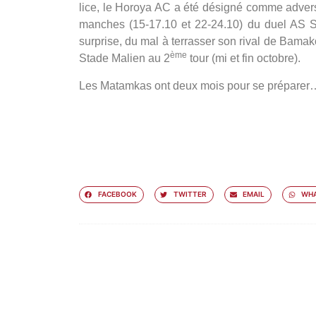
lice, le Horoya AC a été désigné comme adver
manches (15-17.10 et 22-24.10) du duel AS S
surprise, du mal à terrasser son rival de Bama
ème
Stade Malien au 2
tour (mi et fin octobre).
Les Matamkas ont deux mois pour se préparer
FACEBOOK
TWITTER
EMAIL
WHA