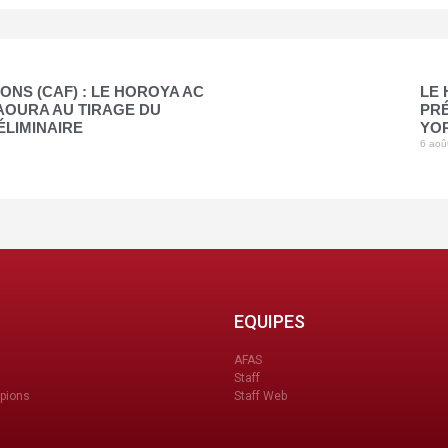
ONS (CAF) : LE HOROYA AC
LE 
SAOURA AU TIRAGE DU
PRÉ
ÉLIMINAIRE
YO
6 aoû
EQUIPES
AFAS
Staff
pions
Staff Web