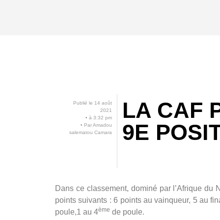
LA CAF 
Publié le
14 août
2021
• à
3:32 pm
9E POSI
• Par
Amadou
salematou Camara
Dans ce classement, dominé par l’Afrique du No
points suivants : 6 points au vainqueur, 5 au fina
ème
poule,1 au 4
de poule.