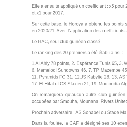
Elle a ensuite appliqué un coefficiant : x5 pou
et x1 pour 2017.
Sur cette base, le Horoya a obtenu les points 
en 2020/21. Avec l’application des coefficients a
Le HAC, seul club guinéen classé
Le ranking des 20 premiers a été établi ainsi :
1.Al Ahly 78 points, 2. Espérance Tunis 65, 3
6. Mamelodi Sundowns 46, 7. TP Mazembe 45, 
11. Pyramids FC 31, 12.JS Kabylie 28, 13. AS 
17. El Hilal et CS Sfaxien 21, 19. Mouloudia Al
On remarquera qu’aucun autre club guinéen n
occupées par Smouha, Mounana, Rivers United 
Prochain adversaire : AS Sonabel ou Stade Ma
Dans la foulée, la CAF a désigné ses 10 exemp