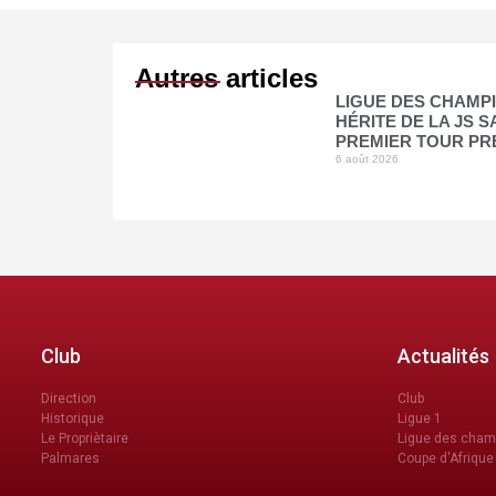
Autres articles
LIGUE DES CHAMPI
HÉRITE DE LA JS 
PREMIER TOUR PR
6 août 2026
Club
Actualités
Direction
Club
Historique
Ligue 1
Le Propriètaire
Ligue des cham
Palmares
Coupe d'Afrique