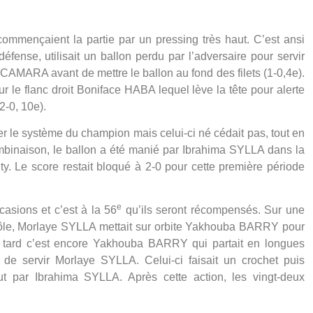
mmençaient la partie par un pressing très haut. C’est ansi
nse, utilisait un ballon perdu par l’adversaire pour servir
CAMARA avant de mettre le ballon au fond des filets (1-0,4e).
le flanc droit Boniface HABA lequel lève la tête pour alerte
2-0, 10e).
r le système du champion mais celui-ci né cédait pas, tout en
ombinaison, le ballon a été manié par Ibrahima SYLLA dans la
. Le score restait bloqué à 2-0 pour cette première période
e
asions et c’est à la 56
qu’ils seront récompensés. Sur une
rôle, Morlaye SYLLA mettait sur orbite Yakhouba BARRY pour
us tard c’est encore Yakhouba BARRY qui partait en longues
t de servir Morlaye SYLLA. Celui-ci faisait un crochet puis
t par Ibrahima SYLLA. Après cette action, les vingt-deux