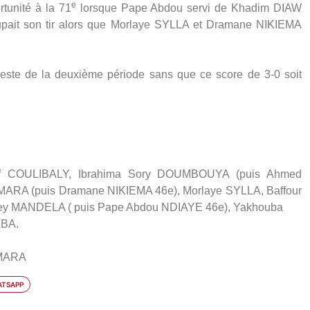
e
tunité à la 71
lorsque Pape Abdou servi de Khadim DIAW
pait son tir alors que Morlaye SYLLA et Dramane NIKIEMA
reste de la deuxième période sans que ce score de 3-0 soit
f COULIBALY, Ibrahima Sory DOUMBOUYA (puis Ahmed
A (puis Dramane NIKIEMA 46e), Morlaye SYLLA, Baffour
ey MANDELA ( puis Pape Abdou NDIAYE 46e), Yakhouba
ABA.
AMARA
TSAPP