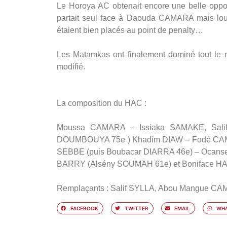
Le Horoya AC obtenait encore une belle oppor
partait seul face à Daouda CAMARA mais lou
étaient bien placés au point de penalty…
Les Matamkas ont finalement dominé tout le 
modifié.
La composition du HAC :
Moussa CAMARA – Issiaka SAMAKE, Sali
DOUMBOUYA 75e ) Khadim DIAW – Fodé CAMAR
SEBBE (puis Boubacar DIARRA 46e) – Ocans
BARRY (Alsény SOUMAH 61e) et Boniface H
Remplaçants : Salif SYLLA, Abou Mangue C
FACEBOOK
TWITTER
EMAIL
WHA