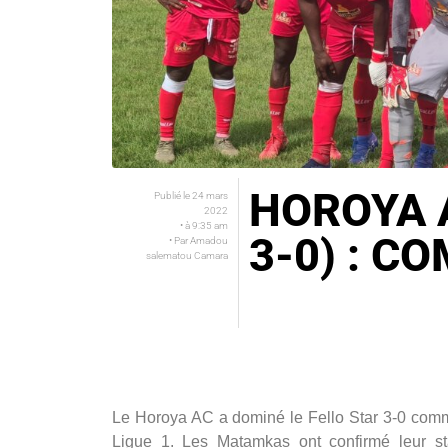
HOROYA A
Publié le
24 mars
2022
• à
9:35 am
3-0) : C
• Par
Amadou
salematou Camara
Le Horoya AC a dominé le Fello Star 3-0 comme
Ligue 1. Les Matamkas ont confirmé leur s