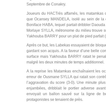
Septembre de Conakry.
Joueurs du HACTrès affamés, les matamkas co
que Ocansey MANDELA, isolé au sein de la défe
Boniface HABA, lequel partait dribbler Daouda 
Morlaye SYLLA, métronome du milieu trouve sur 
Yakhouba BARRY pour un plat de pied parfait (
Après ce but, les Labekas essayaient de bloque
gardant son acquis. A la faveur d’une belle c
surface mais Yakhouba BARRY ratait le penalty
malgré les deux minutes de temps additionnel.
A la reprise les Matamkas enchaînaient les occ
erreur de Ousmane SYLLA qui ratait son cont
l’aggravation du score (3-0). Une minute pl
enjambées, dribblait le portier adverse avan
envoyait un ballon sauvé sur la ligne de bu
protagonistes se tenaient de près.