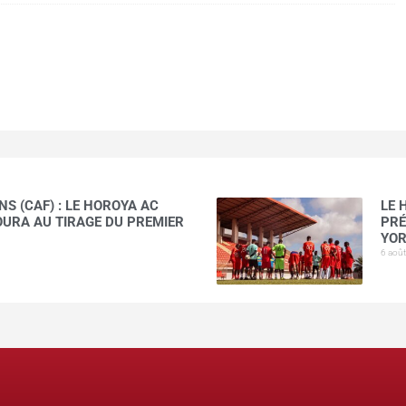
S (CAF) : LE HOROYA AC
LE 
AOURA AU TIRAGE DU PREMIER
PRÉ
YOR
6 aoû