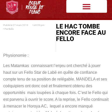
LE HAC TOMBE
Publié le
27 mars 2019
• à
8:09 pm
• Par
Balla
ENCORE FACE AU
FELLO
Physionomie :
Les Matamkas connaissant l’enjeu ont cherché à jouer
haut sur un Fello Star de Labé en quête de confiance
compte tenu de sa position de relégable. MANDELA et ses
coéquipiers ont donc osé et finalement obtenu des
opportunités mais loupées à chaque fois. C’est le Fello qui
est parvenu à ouvrir le score. A la reprise, le Fello continuait
à menacer le Horoya AC, lequel a encore manqué