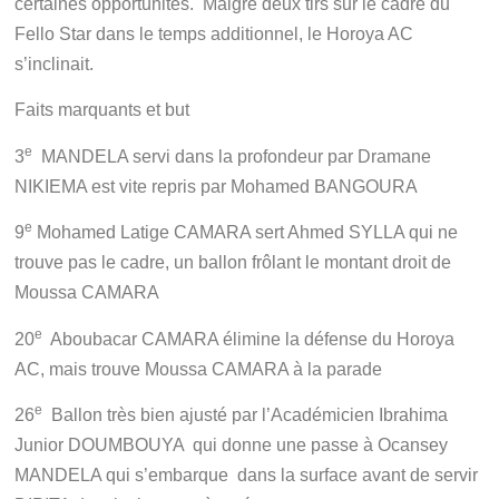
certaines opportunités. Malgré deux tirs sur le cadre du
Fello Star dans le temps additionnel, le Horoya AC
s’inclinait.
Faits marquants et but
e
3
MANDELA servi dans la profondeur par Dramane
NIKIEMA est vite repris par Mohamed BANGOURA
e
9
Mohamed Latige CAMARA sert Ahmed SYLLA qui ne
trouve pas le cadre, un ballon frôlant le montant droit de
Moussa CAMARA
e
20
Aboubacar CAMARA élimine la défense du Horoya
AC, mais trouve Moussa CAMARA à la parade
e
26
Ballon très bien ajusté par l’Académicien Ibrahima
Junior DOUMBOUYA qui donne une passe à Ocansey
MANDELA qui s’embarque dans la surface avant de servir