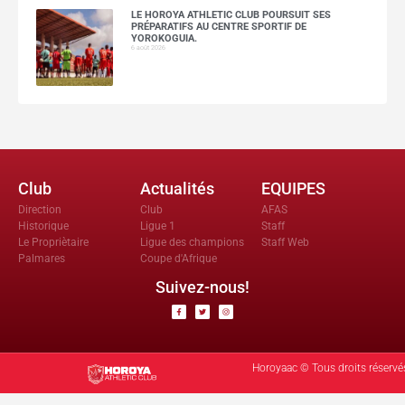
LE HOROYA ATHLETIC CLUB POURSUIT SES
PRÉPARATIFS AU CENTRE SPORTIF DE
YOROKOGUIA.
6 août 2026
Club
Actualités
EQUIPES
Direction
Club
AFAS
Historique
Ligue 1
Staff
Le Propriètaire
Ligue des champions
Staff Web
Palmares
Coupe d'Afrique
Suivez-nous!
Horoyaac © Tous droits réservé