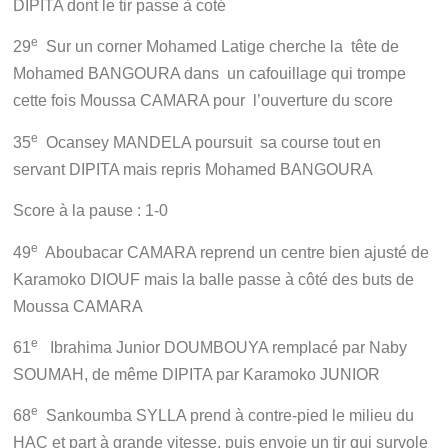
DIPITA dont le tir passe à coté
e
29
Sur un corner Mohamed Latige cherche la tête de
Mohamed BANGOURA dans un cafouillage qui trompe
cette fois Moussa CAMARA pour l’ouverture du score
e
35
Ocansey MANDELA poursuit sa course tout en
servant DIPITA mais repris Mohamed BANGOURA
Score à la pause : 1-0
e
49
Aboubacar CAMARA reprend un centre bien ajusté de
Karamoko DIOUF mais la balle passe à côté des buts de
Moussa CAMARA
e
61
Ibrahima Junior DOUMBOUYA remplacé par Naby
SOUMAH, de même DIPITA par Karamoko JUNIOR
e
68
Sankoumba SYLLA prend à contre-pied le milieu du
HAC et part à grande vitesse, puis envoie un tir qui survole