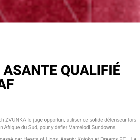
 ASANTE QUALIFIÉ
AF
h ZVUNKA le juge opportun, utiliser ce solide défenseur lors
 en Afrique du Sud, pour y défier Mamelodi Sundowns.
 passé par Hearts of Lions, Asanty Kotoko et Dreams FC. Il a