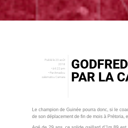
GODFRED
Publié le
20 août
2018
• à
6:22 pm
PAR LA C
• Par
Amadou
salematou Camara
Le champion de Guinée pourra donc, si le coac
de son déplacement de fin de mois à Prétoria,
Agé de 29 ans, ce solide gaillard d’1m 89 est