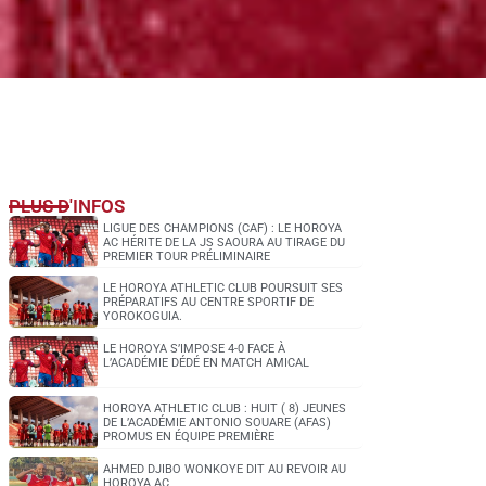
PLUS D'INFOS
LIGUE DES CHAMPIONS (CAF) : LE HOROYA
AC HÉRITE DE LA JS SAOURA AU TIRAGE DU
PREMIER TOUR PRÉLIMINAIRE
LE HOROYA ATHLETIC CLUB POURSUIT SES
PRÉPARATIFS AU CENTRE SPORTIF DE
YOROKOGUIA.
LE HOROYA S’IMPOSE 4-0 FACE À
L’ACADÉMIE DÉDÉ EN MATCH AMICAL
HOROYA ATHLETIC CLUB : HUIT ( 8) JEUNES
DE L’ACADÉMIE ANTONIO SOUARE (AFAS)
PROMUS EN ÉQUIPE PREMIÈRE
AHMED DJIBO WONKOYE DIT AU REVOIR AU
HOROYA AC