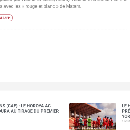
ans avec les « rouge et blanc » de Matam.
TSAPP
S (CAF) : LE HOROYA AC
LE 
AOURA AU TIRAGE DU PREMIER
PRÉ
YOR
6 aoû