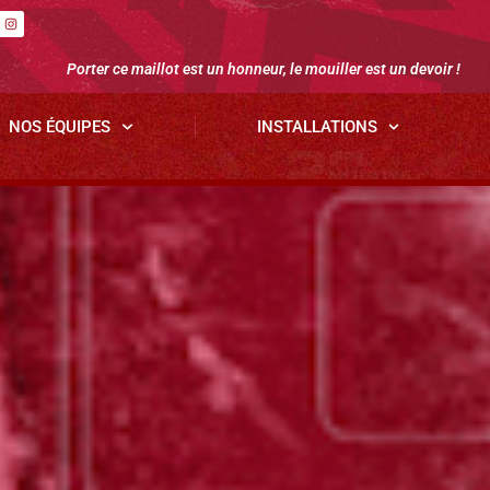
Porter ce maillot est un honneur, le mouiller est un devoir !
NOS ÉQUIPES
INSTALLATIONS