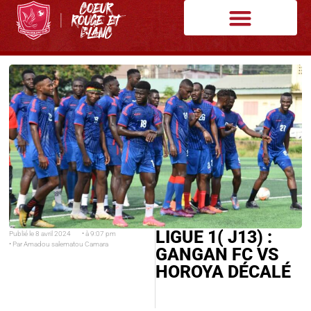
LIGUE 1( J13) :
Publié le
8 avril 2024
• à
9:07 pm
• Par
Amadou salematou Camara
GANGAN FC VS
HOROYA DÉCALÉ