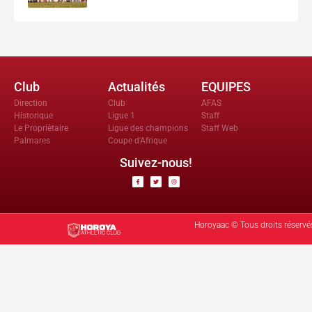
Club
Actualités
EQUIPES
Direction
Club
AFAS
Historique
Ligue 1
Staff
Le Propriètaire
Ligue des champions
Staff Web
Palmares
Coupe d'Afrique
Suivez-nous!
Horoyaac © Tous droits réservé