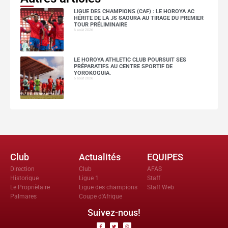
LIGUE DES CHAMPIONS (CAF) : LE HOROYA AC
HÉRITE DE LA JS SAOURA AU TIRAGE DU PREMIER
TOUR PRÉLIMINAIRE
6 août 2026
LE HOROYA ATHLETIC CLUB POURSUIT SES
PRÉPARATIFS AU CENTRE SPORTIF DE
YOROKOGUIA.
6 août 2026
Club
Actualités
EQUIPES
Direction
Club
AFAS
Historique
Ligue 1
Staff
Le Propriètaire
Ligue des champions
Staff Web
Palmares
Coupe d'Afrique
Suivez-nous!