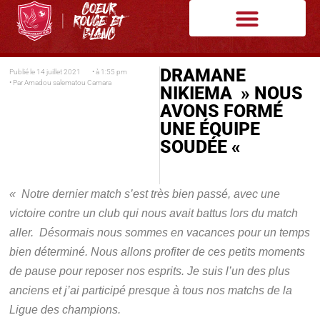
DRAMANE
Publié le
14 juillet 2021
• à
1:55 pm
• Par
Amadou salematou Camara
NIKIEMA » NOUS
AVONS FORMÉ
UNE ÉQUIPE
SOUDÉE «
« Notre dernier match s’est très bien passé, avec une
victoire contre un club qui nous avait battus lors du match
aller. Désormais nous sommes en vacances pour un temps
bien déterminé. Nous allons profiter de ces petits moments
de pause pour reposer nos esprits. Je suis l’un des plus
anciens et j’ai participé presque à tous nos matchs de la
Ligue des champions.