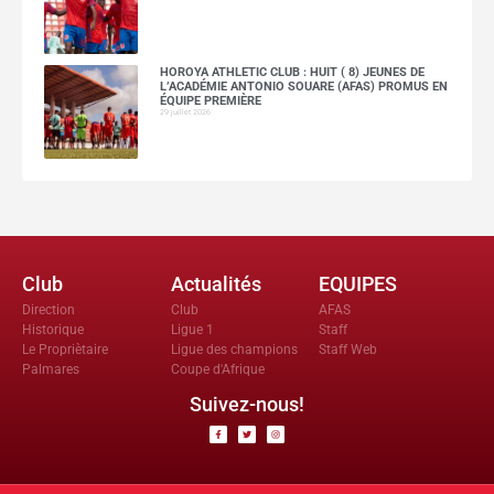
HOROYA ATHLETIC CLUB : HUIT ( 8) JEUNES DE
L’ACADÉMIE ANTONIO SOUARE (AFAS) PROMUS EN
ÉQUIPE PREMIÈRE
29 juillet 2026
Club
Actualités
EQUIPES
Direction
Club
AFAS
Historique
Ligue 1
Staff
Le Propriètaire
Ligue des champions
Staff Web
Palmares
Coupe d'Afrique
Suivez-nous!