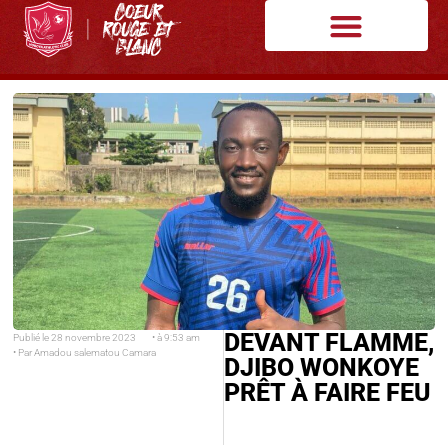
DEVANT FLAMME,
Publié le
28 novembre 2023
• à
9:53 am
• Par
Amadou salematou Camara
DJIBO WONKOYE
PRÊT À FAIRE FEU