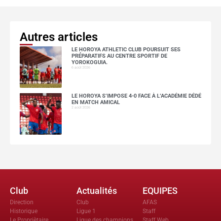
Autres articles
LE HOROYA ATHLETIC CLUB POURSUIT SES
PRÉPARATIFS AU CENTRE SPORTIF DE
YOROKOGUIA.
6 août 2026
LE HOROYA S’IMPOSE 4-0 FACE À L’ACADÉMIE DÉDÉ
EN MATCH AMICAL
2 août 2026
Club
Actualités
EQUIPES
Direction
Club
AFAS
Historique
Ligue 1
Staff
Le Propriètaire
Ligue des champions
Staff Web