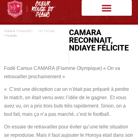
CAMARA
Publié le
15 mai 2021
• à
11:07 pm
• Par
Balla
RECONNAIT,
NDIAYE FÉLICITE
Fodé Camus CAMARA (Flamme Olympique) « On va
retravailler prochainement »
« C’est une déception car on n’était pas préparé à perdre
le match, on était venu avec l’idée de le gagner. Et vous
avez vu, on a pris trois buts très rapidement. Sinon, on a
tout fait, mais ça n’a pas marché, c’est le football.
On essaie de retravailler pour éviter qu’une telle situation
se reproduise. Mais il faut aujouter le Horoya etait dans son