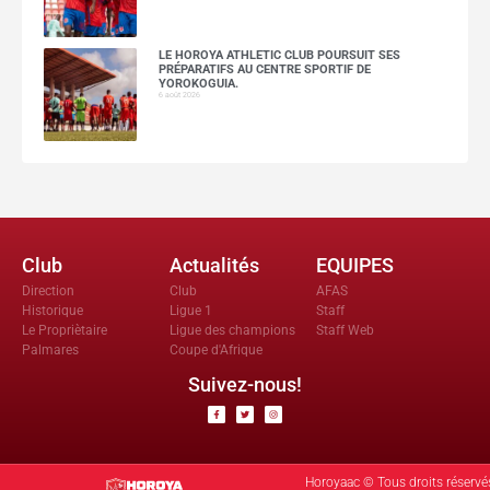
LE HOROYA ATHLETIC CLUB POURSUIT SES
PRÉPARATIFS AU CENTRE SPORTIF DE
YOROKOGUIA.
6 août 2026
Club
Actualités
EQUIPES
Direction
Club
AFAS
Historique
Ligue 1
Staff
Le Propriètaire
Ligue des champions
Staff Web
Palmares
Coupe d'Afrique
Suivez-nous!
Horoyaac © Tous droits réservé