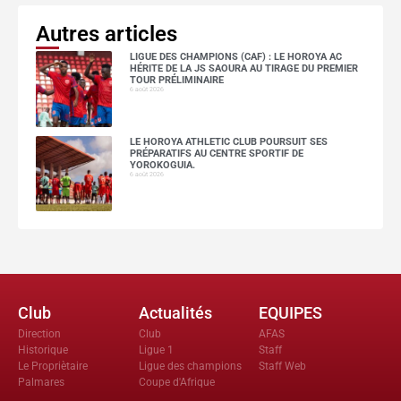
Autres articles
LIGUE DES CHAMPIONS (CAF) : LE HOROYA AC
HÉRITE DE LA JS SAOURA AU TIRAGE DU PREMIER
TOUR PRÉLIMINAIRE
6 août 2026
LE HOROYA ATHLETIC CLUB POURSUIT SES
PRÉPARATIFS AU CENTRE SPORTIF DE
YOROKOGUIA.
6 août 2026
Club
Actualités
EQUIPES
Direction
Club
AFAS
Historique
Ligue 1
Staff
Le Propriètaire
Ligue des champions
Staff Web
Palmares
Coupe d'Afrique