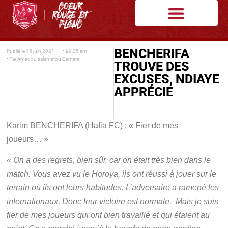
BENCHERIFA
Publié le
15 juin 2021
• à
9:05 am
• Par
Amadou salematou Camara
TROUVE DES
EXCUSES, NDIAYE
APPRÉCIE
Karim BENCHERIFA (Hafia FC) : « Fier de mes
joueurs… »
« On a des regrets, bien sûr, car on était très bien dans le
match. Vous avez vu le Horoya, ils ont réussi à jouer sur le
terrain où ils ont leurs habitudes. L’adversaire a ramené les
internationaux. Donc leur victoire est normale. Mais je suis
fier de mes joueurs qui ont bien travaillé et qui étaient au