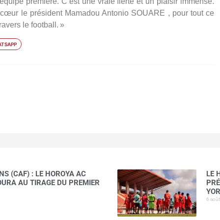
uipe première. C’est une vraie fierté et un plaisir immense.
du cœur le président Mamadou Antonio SOUARE , pour tout ce
avers le football. »
TSAPP
S (CAF) : LE HOROYA AC
LE 
AOURA AU TIRAGE DU PREMIER
PRÉ
YOR
6 aoû