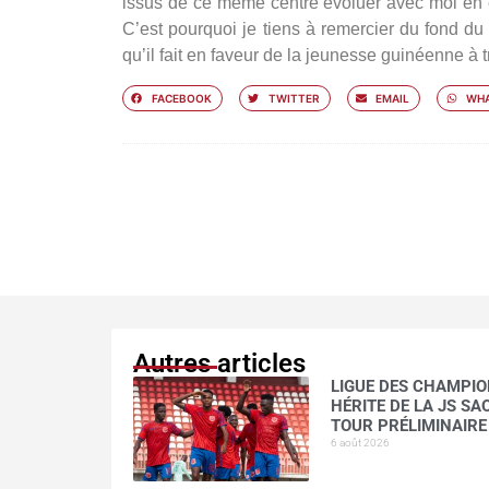
issus de ce même centre évoluer avec moi en éq
C’est pourquoi je tiens à remercier du fond 
qu’il fait en faveur de la jeunesse guinéenne à tr
FACEBOOK
TWITTER
EMAIL
WHA
Autres articles
LIGUE DES CHAMPION
HÉRITE DE LA JS S
TOUR PRÉLIMINAIRE
6 août 2026