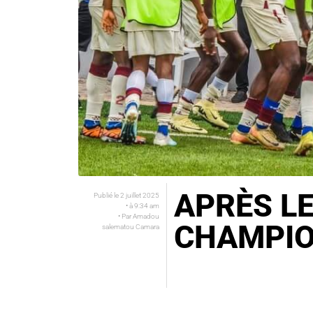
APRÈS LE
Publié le
2 juillet 2025
• à
9:34 am
• Par
Amadou
CHAMPIO
salematou Camara