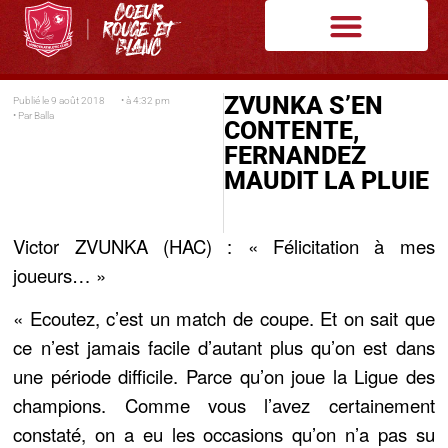
ZVUNKA S’EN
Publié le
9 août 2018
• à
4:32 pm
• Par
Balla
CONTENTE,
FERNANDEZ
MAUDIT LA PLUIE
Victor ZVUNKA (HAC) : « Félicitation à mes
joueurs… »
«
Ecoutez, c’est un match de coupe. Et on sait que
ce n’est jamais facile d’autant plus qu’on est dans
une période difficile. Parce qu’on joue la Ligue des
champions. Comme vous l’avez certainement
constaté, on a eu les occasions qu’on n’a pas su