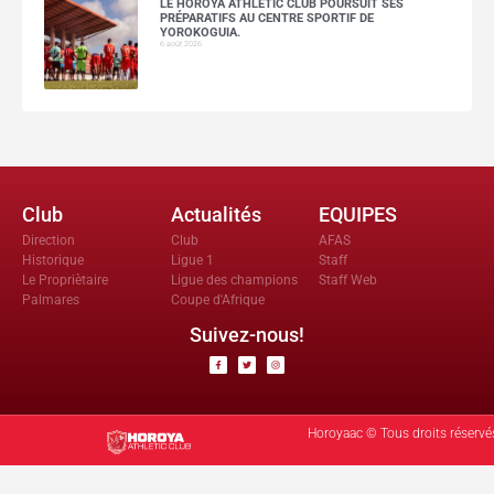
LE HOROYA ATHLETIC CLUB POURSUIT SES
PRÉPARATIFS AU CENTRE SPORTIF DE
YOROKOGUIA.
6 août 2026
Club
Actualités
EQUIPES
Direction
Club
AFAS
Historique
Ligue 1
Staff
Le Propriètaire
Ligue des champions
Staff Web
Palmares
Coupe d'Afrique
Suivez-nous!
Horoyaac © Tous droits réservé