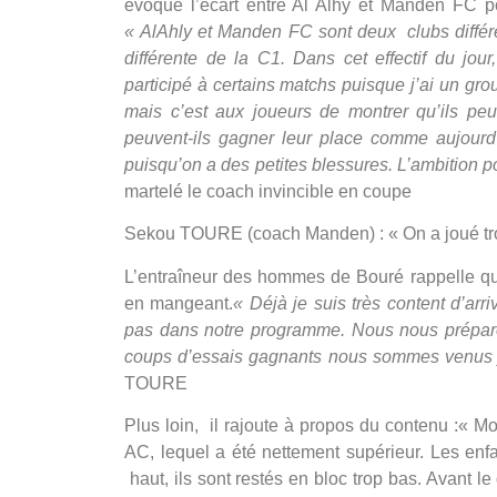
évoqué l’écart entre Al Alhy et Manden FC p
« AlAhly et Manden FC sont deux clubs différen
différente de la C1. Dans cet effectif du jour
participé à certains matchs puisque j’ai un group
mais c’est aux joueurs de montrer qu’ils peu
peuvent-ils gagner leur place comme aujourd’h
puisqu’on a des petites blessures. L’ambition pou
martelé le coach invincible en coupe
Sekou TOURE (coach Manden) : « On a joué tr
L’entraîneur des hommes de Bouré rappelle que 
en mangeant.
« Déjà je suis très content d’arr
pas dans notre programme. Nous nous préparo
coups d’essais gagnants nous sommes venus ju
TOURE
Plus loin, il rajoute à propos du contenu :
« Mo
AC, lequel a été nettement supérieur. Les enfa
haut, ils sont restés en bloc trop bas. Avant l