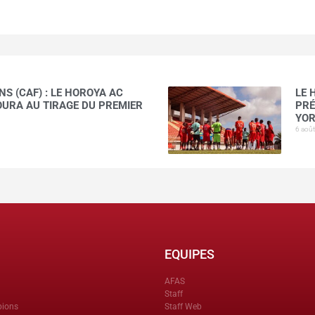
S (CAF) : LE HOROYA AC
LE 
AOURA AU TIRAGE DU PREMIER
PRÉ
YOR
6 aoû
EQUIPES
AFAS
Staff
pions
Staff Web