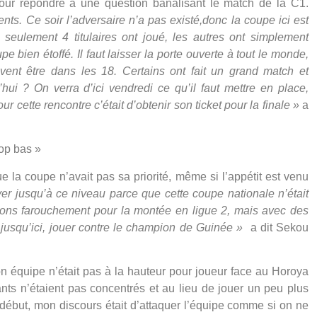
our répondre à une question banalisant le match de la C1.
ts. Ce soir l’adversaire n’a pas existé,
donc la coupe ici est
, seulement 4 titulaires ont joué, les autres ont simplement
e bien étoffé. Il faut laisser la porte ouverte à tout le monde,
vent être dans les 18. Certains ont fait un grand match et
ui ? On verra d’ici vendredi ce qu’il faut mettre en place,
r cette rencontre c’était d’obtenir son ticket pour la finale
»
a
op bas »
la coupe n’avait pas sa priorité, même si l’appétit est venu
iver jusqu’à ce niveau parce que cette coupe nationale n’était
ns farouchement pour la montée en ligue 2, mais avec des
squ’ici, jouer contre le champion de Guinée »
a dit Sekou
n équipe n’était pas à la hauteur pour joueur face au Horoya
nts n’étaient pas concentrés et au lieu de jouer un peu plus
e début, mon discours était d’attaquer l’équipe comme si on ne