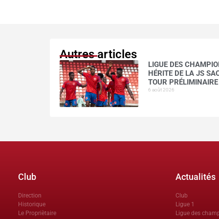
Autres articles
LIGUE DES CHAMPION
HÉRITE DE LA JS S
TOUR PRÉLIMINAIRE
6 août 2026
Club
Actualités
Direction
Club
Historique
Ligue 1
Le Propriètaire
Ligue des cham