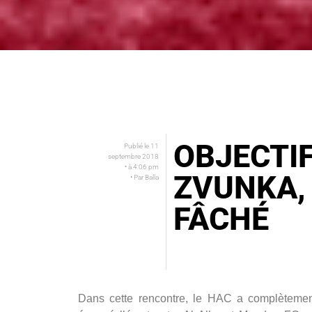
OBJECTI
Publié le
11
septembre 2018
• à
4:06 pm
ZVUNKA,
• Par
Balla
FÂCHÉ
Dans cette rencontre, le HAC a complèteme