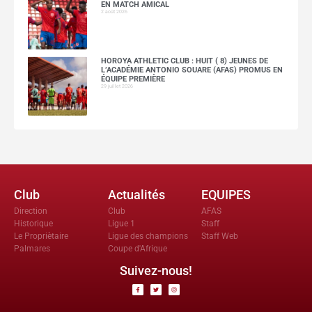
EN MATCH AMICAL
2 août 2026
HOROYA ATHLETIC CLUB : HUIT ( 8) JEUNES DE
L’ACADÉMIE ANTONIO SOUARE (AFAS) PROMUS EN
ÉQUIPE PREMIÈRE
29 juillet 2026
Club
Actualités
EQUIPES
Direction
Club
AFAS
Historique
Ligue 1
Staff
Le Propriètaire
Ligue des champions
Staff Web
Palmares
Coupe d'Afrique
Suivez-nous!