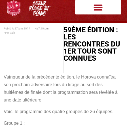
59ÈME ÉDITION :
Publié le
27 juin 2017
• à
7:10 pm
• Par
Balla
LES
RENCONTRES DU
1ER TOUR SONT
CONNUES
Vainqueur de la précédente édition, le Horoya connaîtra
son prochain adversaire lors du tirage au sort des
huitièmes de finale dont la programmation sera révélée à
une date ultérieure.
Voici le programme des quatre groupes de 26 équipes.
Groupe 1 :