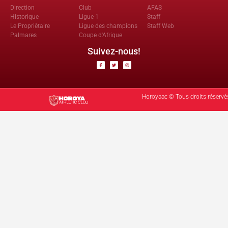
Direction
Club
AFAS
Historique
Ligue 1
Staff
Le Propriètaire
Ligue des champions
Staff Web
Palmares
Coupe d'Afrique
Suivez-nous!
Horoyaac © Tous droits réservé