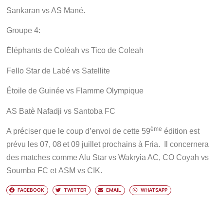
Sankaran vs AS Mané.
Groupe 4:
Éléphants de Coléah vs Tico de Coleah
Fello Star de Labé vs Satellite
Étoile de Guinée vs Flamme Olympique
AS Batè Nafadji vs Santoba FC
ème
A préciser que le coup d’envoi de cette 59
édition est
prévu les 07, 08
et 09 juillet prochains à Fria. Il concernera
des matches comme Alu Star vs Wakryia AC, CO Coyah vs
Soumba FC et ASM vs CIK.
FACEBOOK
TWITTER
EMAIL
WHATSAPP