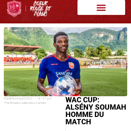
WAC CUP:
Publié le
24 août 2022
• à
1:51 pm
• Par
Amadou salematou Camara
ALSÉNY SOUMAH
HOMME DU
MATCH