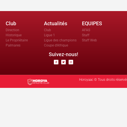
Club
Actualités
EQUIPES
Direction
Club
AFAS
Historique
Ligue 1
Staff
Le Propriètaire
Ligue des champions
Staff Web
Palmares
Coupe d'Afrique
Suivez-nous!
Horoyaac © Tous droits réservé