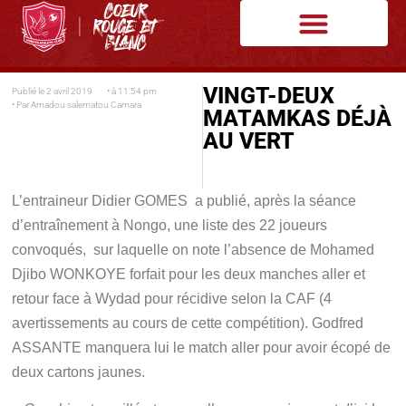
VINGT-DEUX
Publié le
2 avril 2019
• à
11:54 pm
• Par
Amadou salematou Camara
MATAMKAS DÉJÀ
AU VERT
L’entraineur Didier GOMES a publié, après la séance
d’entraînement à Nongo, une liste des 22 joueurs
convoqués, sur laquelle on note l’absence de Mohamed
Djibo WONKOYE forfait pour les deux manches aller et
retour face à Wydad pour récidive selon la CAF (4
avertissements au cours de cette compétition). Godfred
ASSANTE manquera lui le match aller pour avoir écopé de
deux cartons jaunes.