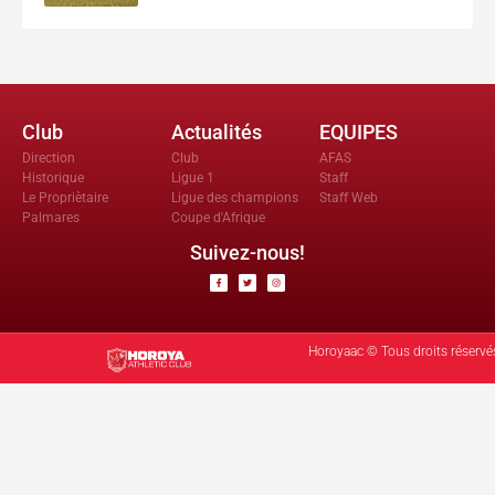
Club
Actualités
EQUIPES
Direction
Club
AFAS
Historique
Ligue 1
Staff
Le Propriètaire
Ligue des champions
Staff Web
Palmares
Coupe d'Afrique
Suivez-nous!
Horoyaac © Tous droits réservé