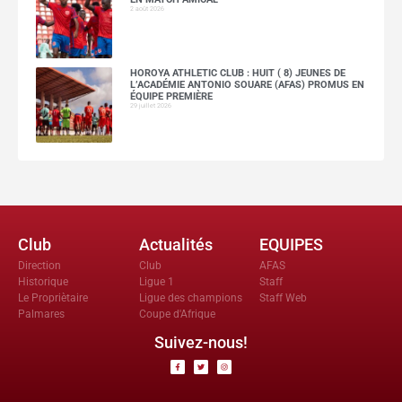
2 août 2026
HOROYA ATHLETIC CLUB : HUIT ( 8) JEUNES DE
L’ACADÉMIE ANTONIO SOUARE (AFAS) PROMUS EN
ÉQUIPE PREMIÈRE
29 juillet 2026
Club
Actualités
EQUIPES
Direction
Club
AFAS
Historique
Ligue 1
Staff
Le Propriètaire
Ligue des champions
Staff Web
Palmares
Coupe d'Afrique
Suivez-nous!