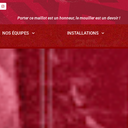
Porter ce maillot est un honneur, le mouiller est un devoir !
NOS ÉQUIPES
INSTALLATIONS