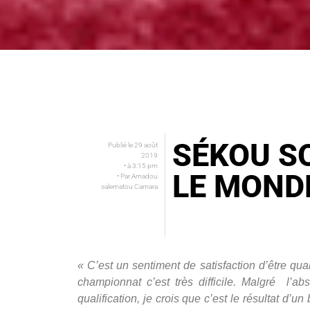
SÉKOU S
Publié le
29 août
2019
• à
3:15 pm
LE MOND
• Par
Amadou
salematou Camara
« C’est un sentiment de satisfaction d’être qua
championnat c’est très difficile. Malgré l’ab
qualification, je crois que c’est le résultat d’un