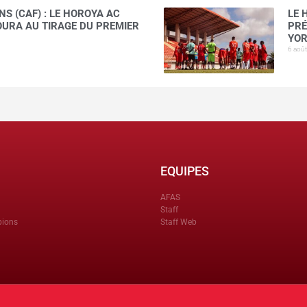
S (CAF) : LE HOROYA AC
LE 
AOURA AU TIRAGE DU PREMIER
PRÉ
YOR
6 aoû
EQUIPES
AFAS
Staff
pions
Staff Web