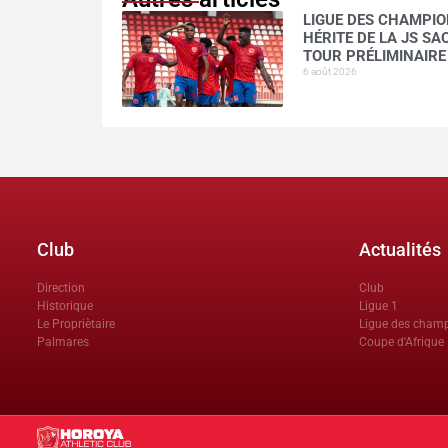
LIGUE DES CHAMPION
HÉRITE DE LA JS S
TOUR PRÉLIMINAIRE
6 août 2026
Club
Actualités
Direction
Club
Historique
Ligue 1
Le Propriètaire
Ligue des cham
Palmares
Coupe d'Afrique