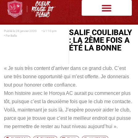
SALIF COULIBALY
Publié le
28 janvier 2020
• à
1:10 pm
• Par
Balla
: LA 2ÈME FOIS A
ÉTÉ LA BONNE
« Je suis très content d’arriver dans ce grand club. C’est
une très bonne opportunité qui m’est offerte. Je donnerais
tout pour honorer cette confiance.
Mon histoire avec le Horoya AC aurait pu commencer plus
tôt, puisque c’est la deuxième fois que le club me contacte.
Voilà, maintenant je suis là. J’espère pouvoir aider le club,
parce que je trouve que c’est le meilleur endroit qui puisse
me permettre de rester au haut niveau aujourd’hui ».