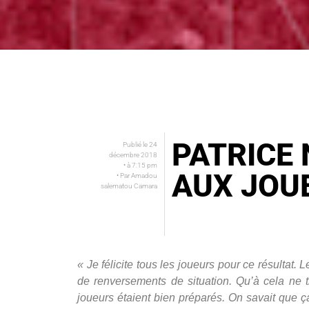
PATRICE 
Publié le
24
décembre 2018
• à
7:15 pm
AUX JOUE
• Par
Amadou
salematou Camara
« Je félicite tous les joueurs pour ce résultat
de renversements de situation. Qu’à cela ne t
joueurs étaient bien préparés. On savait que ça