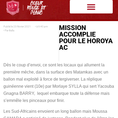
MISSION
Publié le
23 février 2021
• à
9:40 pm
• Par
Balla
ACCOMPLIE
POUR LE HOROYA
AC
Dès le coup d’envoi, ce sont les locaux qui allument la
première mèche, dans la surface des Matamkas avec un
ballon mal exploité à force de tergiverser. La réplique
guinéenne vient (10e) par Morlaye SYLLA qui sert Yacouba
Gnagna BARRY, lequel embarque toute la défense mais
s’emmêle les pinceaux pour finir.
Les Sud-Africains envoient un long ballon mais Moussa