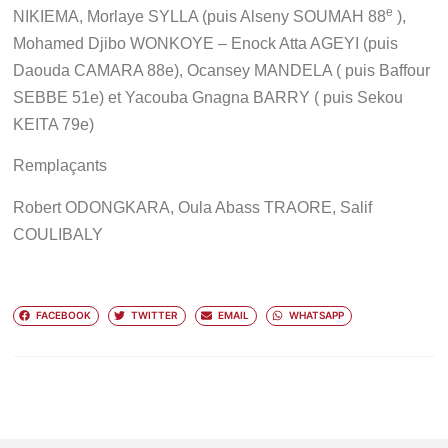
e
NIKIEMA, Morlaye SYLLA (puis Alseny SOUMAH 88
),
Mohamed Djibo WONKOYE – Enock Atta AGEYI (puis
Daouda CAMARA 88e), Ocansey MANDELA ( puis Baffour
SEBBE 51e) et Yacouba Gnagna BARRY ( puis Sekou
KEITA 79e)
Remplaçants
Robert ODONGKARA, Oula Abass TRAORE, Salif
COULIBALY
FACEBOOK
TWITTER
EMAIL
WHATSAPP