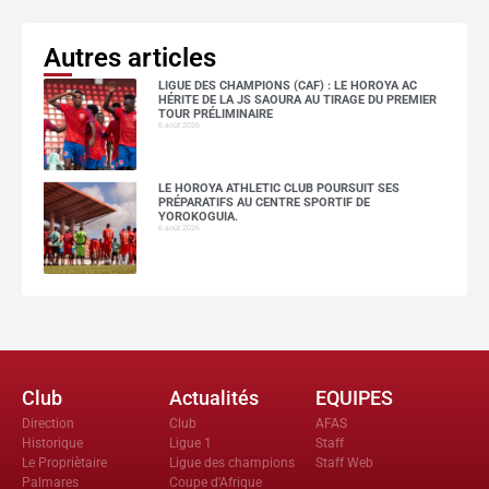
Autres articles
LIGUE DES CHAMPIONS (CAF) : LE HOROYA AC
HÉRITE DE LA JS SAOURA AU TIRAGE DU PREMIER
TOUR PRÉLIMINAIRE
6 août 2026
LE HOROYA ATHLETIC CLUB POURSUIT SES
PRÉPARATIFS AU CENTRE SPORTIF DE
YOROKOGUIA.
6 août 2026
Club
Actualités
EQUIPES
Direction
Club
AFAS
Historique
Ligue 1
Staff
Le Propriètaire
Ligue des champions
Staff Web
Palmares
Coupe d'Afrique