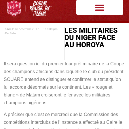
LES MILITAIRES
Publié le
13 décembre 2017
• à
8:08 pm
• Par
Balla
DU NIGER FACE
AU HOROYA
Il sera question ici du premier tour préliminaire de la Coupe
des champions africains dans laquelle le club du président
SOUARE entend se distinguer et confirmer le statut qu’on
lui accorde désormais sur le continent. Les « rouge et
blanc » de Matam croiseront le fer avec les militaires
champions nigériens.
A préciser que c’est ce mercredi que la Commission des
compétitions interclubs de l’instance a effectué au Caire le