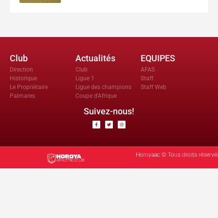
Club
Actualités
EQUIPES
Direction
Club
AFAS
Historique
Ligue 1
Staff
Le Propriètaire
Ligue des champions
Staff Web
Palmares
Coupe d'Afrique
Suivez-nous!
Horoyaac © Tous droits réservé