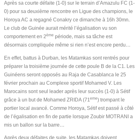
Après sa courte défaite (1-0) sur le terrain d’Amazulu FC (1-
0) pour sa deuxième rencontre en Ligue des champions, le
Horoya AC a regagné Conakry ce dimanche à 16h 30mn.
Le club de Guinée aurait mérité l’égalisation vu son
ème
comportement en 2
période, mais sa tâche est
désormais compliquée même si rien n’est encore perdu…
En effet, battus à Durban, les Matamkas sont rentrés pour
préparer la troisième journée de cette poule B de la C1. Les
Guinéens seront opposés au Raja de Casablanca le 25
février prochain au Complexe sportif Mohamed V. Les
Marocains sont seul leader après leur succès (1-0) à Sétif
eme
grâce à un but de Mohamed ZRIDA (71
) trompant le
portier local avancé. Comme Horoya, Sétif est passé à côté
de l’égalisation en fin de partie lorsque Zoubir MOTRANI a
mis un ballon sur la barre…
Après deux défaites de suite, les Matamkas doivent