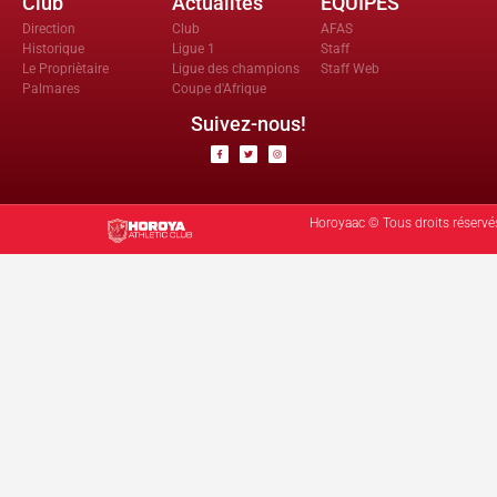
Club
Actualités
EQUIPES
Direction
Club
AFAS
Historique
Ligue 1
Staff
Le Propriètaire
Ligue des champions
Staff Web
Palmares
Coupe d'Afrique
Suivez-nous!
Horoyaac © Tous droits réservé