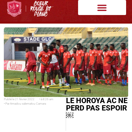
LE HOROYA AC NE
Publié le
21 février 2022
• à
8:26 am
• Par
Amadou salematou Camara
PERD PAS ESPOIR
￼