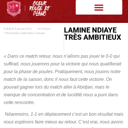
LAMINE NDIAYE
Publié le
5 janvier 2021
• à
3:39 pm
• Par
Amadou salematou Camara
TRÈS AMBITIEUX
« Dans ce match retour, nous n’allons pas jouer le 0-0 qui
suffirait, nous jouerons pour la victoire qui nous qualifierait
pour la phase de poules. Pratiquement, nous jouons notre
match de la saison, donc il nous faut cette victoire. On
pouvait gagner lors du match aller à Abidjan, mais le
manque de concentration et de lucidité nous a puni dans
cette rencontre.
Néanmoins, 1-1 en déplacement c’est un bon résultat mais
nous espérons faire mieux au retour. C’est vrai, nous avons