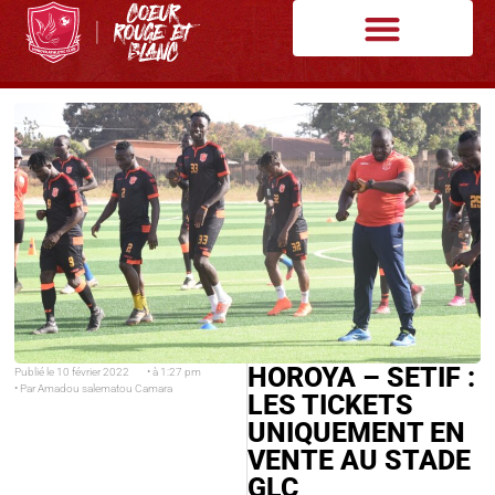
HOROYA – SETIF :
Publié le
10 février 2022
• à
1:27 pm
• Par
Amadou salematou Camara
LES TICKETS
UNIQUEMENT EN
VENTE AU STADE
GLC