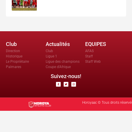
Club
Actualités
EQUIPES
Direction
Club
AFAS
Historique
Ligue 1
Staff
Le Propriètaire
Ligue des champions
Staff Web
Palmares
Coupe d'Afrique
Suivez-nous!
Horoyaac © Tous droits réservé