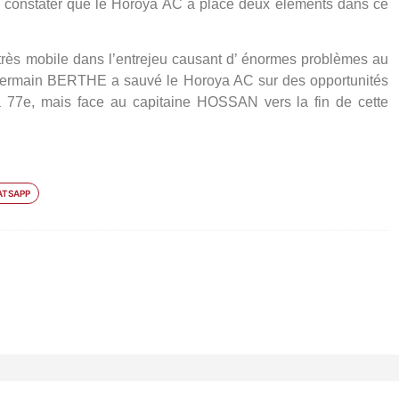
e constater que le Horoya AC a placé deux éléments dans ce
rès mobile dans l’entrejeu causant d’ énormes problèmes au
r Germain BERTHE a sauvé le Horoya AC sur des opportunités
77e, mais face au capitaine HOSSAN vers la fin de cette
TSAPP