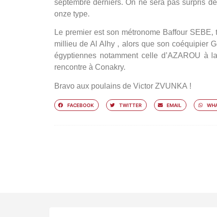
septembre derniers. On ne sera pas surpris d
onze type.
Le premier est son métronome Baffour SEBE, t
millieu de Al Alhy , alors que son coéquipie
égyptiennes notamment celle d’AZAROU à la 
rencontre à Conakry.
Bravo aux poulains de Victor ZVUNKA !
FACEBOOK
TWITTER
EMAIL
WHA