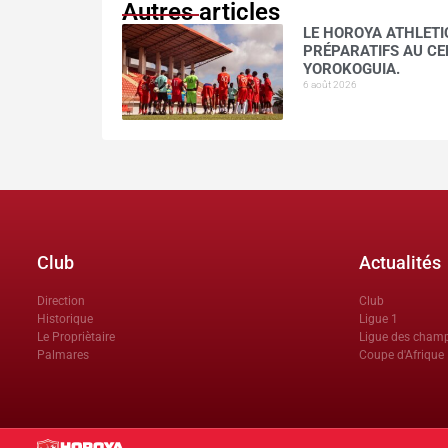
Autres articles
LE HOROYA ATHLETI
PRÉPARATIFS AU CE
YOROKOGUIA.
6 août 2026
Club
Actualités
Direction
Club
Historique
Ligue 1
Le Propriètaire
Ligue des cham
Palmares
Coupe d'Afrique