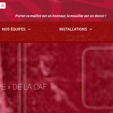
Porter ce maillot est un honneur, le mouiller est un devoir !
NOS ÉQUIPES
INSTALLATIONS
 » DE LA CAF