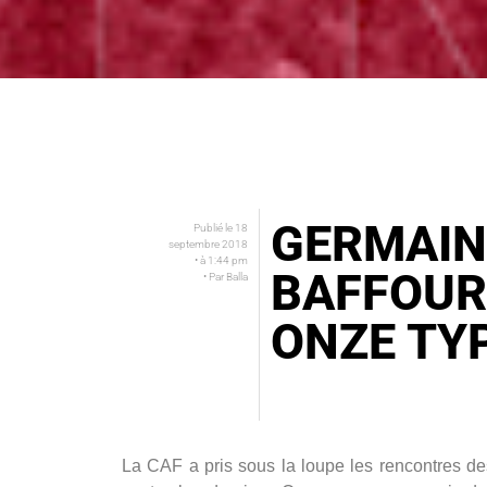
GERMAIN
Publié le
18
septembre 2018
• à
1:44 pm
BAFFOUR 
• Par
Balla
ONZE TYP
La CAF a pris sous la loupe les rencontres de