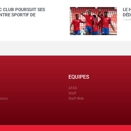
C CLUB POURSUIT SES
LE 
NTRE SPORTIF DE
DÉD
2 aoû
EQUIPES
AFAS
Staff
pions
Staff Web