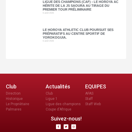
LIGUE DES CHAMPIONS (CAF) : LE HOROYA AC
HÉRITE DE LA JS SAOURA AU TIRAGE DU
PREMIER TOUR PRÉLIMINAIRE
6 août 2026
LE HOROYA ATHLETIC CLUB POURSUIT SES
PRÉPARATIFS AU CENTRE SPORTIF DE
YOROKOGUIA.
6 août 2026
Club
Actualités
EQUIPES
Direction
Club
AFAS
Historique
Ligue 1
Staff
Le Propriètaire
Ligue des champions
Staff Web
Palmares
Coupe d'Afrique
Suivez-nous!