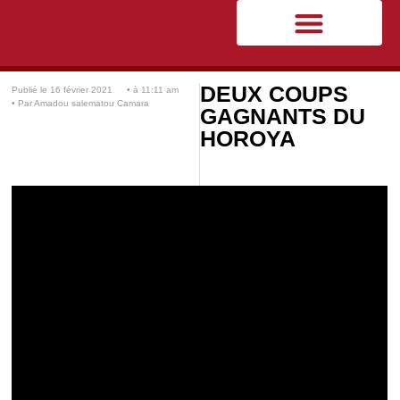
DEUX COUPS
Publié le
16 février 2021
• à
11:11 am
• Par
Amadou salematou Camara
GAGNANTS DU
HOROYA