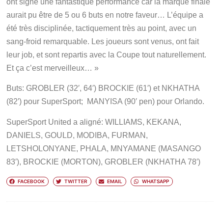
ont signé une fantastique performance car la marque finale
aurait pu être de 5 ou 6 buts en notre faveur… L’équipe a
été très disciplinée, tactiquement très au point, avec un
sang-froid remarquable. Les joueurs sont venus, ont fait
leur job, et sont repartis avec la Coupe tout naturellement.
Et ça c’est merveilleux… »
Buts:
GROBLER (32′, 64′) BROCKIE (61′) et NKHATHA
(82′) pour SuperSport; MANYISA (90′ pen) pour Orlando.
SuperSport United
a aligné: WILLIAMS, KEKANA,
DANIELS, GOULD, MODIBA, FURMAN,
LETSHOLONYANE, PHALA, MNYAMANE (MASANGO
83′), BROCKIE (MORTON), GROBLER (NKHATHA 78′)
FACEBOOK
TWITTER
EMAIL
WHATSAPP