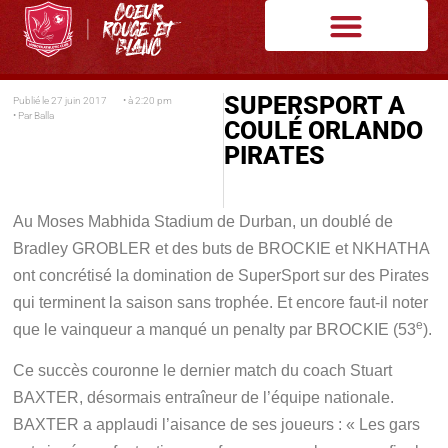
SUPERSPORT A
Publié le
27 juin 2017
• à
2:20 pm
• Par
Balla
COULÉ ORLANDO
PIRATES
Au Moses Mabhida Stadium de Durban, un doublé de
Bradley GROBLER et des buts de BROCKIE et NKHATHA
ont concrétisé la domination de SuperSport sur des Pirates
qui terminent la saison sans trophée. Et encore faut-il noter
e
que le vainqueur a manqué un penalty par BROCKIE (53
).
Ce succès couronne le dernier match du coach Stuart
BAXTER, désormais entraîneur de l’équipe nationale.
BAXTER a applaudi l’aisance de ses joueurs : « Les gars