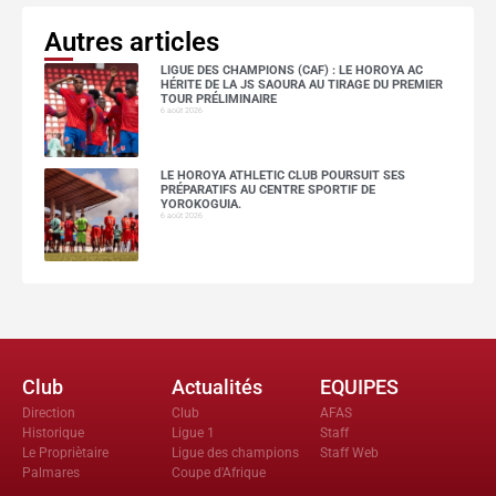
Autres articles
LIGUE DES CHAMPIONS (CAF) : LE HOROYA AC
HÉRITE DE LA JS SAOURA AU TIRAGE DU PREMIER
TOUR PRÉLIMINAIRE
6 août 2026
LE HOROYA ATHLETIC CLUB POURSUIT SES
PRÉPARATIFS AU CENTRE SPORTIF DE
YOROKOGUIA.
6 août 2026
Club
Actualités
EQUIPES
Direction
Club
AFAS
Historique
Ligue 1
Staff
Le Propriètaire
Ligue des champions
Staff Web
Palmares
Coupe d'Afrique