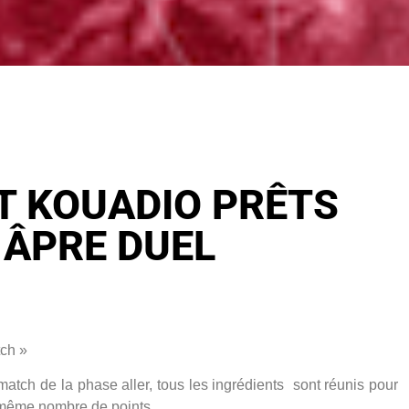
T KOUADIO PRÊTS
 ÂPRE DUEL
tch »
 match de la phase aller, tous les ingrédients sont réunis pour
 même nombre de points.