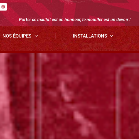
Porter ce maillot est un honneur, le mouiller est un devoir !
NOS ÉQUIPES
INSTALLATIONS