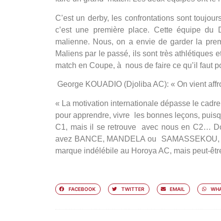
C’est un derby, les confrontations sont toujo
c’est une première place. Cette équipe du Djo
malienne. Nous, on a envie de garder la premi
Maliens par le passé, ils sont très athlétiques et
match en Coupe, à nous de faire ce qu’il faut po
George KOUADIO
(Djoliba AC): « On vient affr
« La motivation internationale dépasse le cadr
pour apprendre, vivre les bonnes leçons, puisq
C1, mais il se retrouve avec nous en C2… Donc
avez BANCE, MANDELA ou SAMASSEKOU, c’est
marque indélébile au Horoya AC, mais peut-êtr
FACEBOOK
TWITTER
EMAIL
WHA