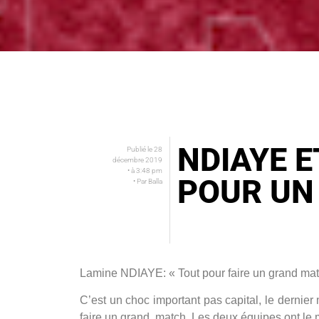
NDIAYE E
Publié le
28
décembre 2019
• à
3:48 pm
POUR UN
• Par
Balla
Lamine NDIAYE: « Tout pour faire un grand ma
C’est un choc important pas capital, le dernier
faire un grand match. Les deux équipes ont le