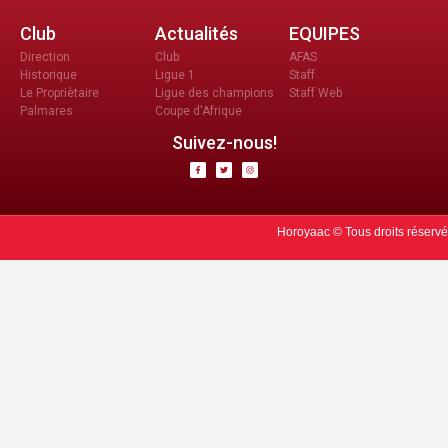
Club
Actualités
EQUIPES
Direction
Club
AFAS
Historique
Ligue 1
Staff
Le Propriètaire
Ligue des champions
Staff Web
Palmares
Coupe d'Afrique
Suivez-nous!
Horoyaac © Tous droits réservé