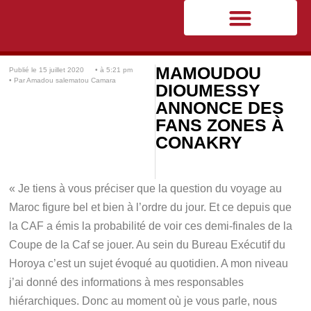
MAMOUDOU
Publié le
15 juillet 2020
• à
5:21 pm
• Par
Amadou salematou Camara
DIOUMESSY
ANNONCE DES
FANS ZONES À
CONAKRY
«
Je tiens à vous préciser que la question du voyage au
Maroc figure bel et bien à l’ordre du jour. Et ce depuis que
la CAF a émis la probabilité de voir ces demi-finales de la
Coupe de la Caf se jouer. Au sein du Bureau Exécutif du
Horoya c’est un sujet évoqué au quotidien. A mon niveau
j’ai donné des informations à mes responsables
hiérarchiques. Donc au moment où je vous parle, nous