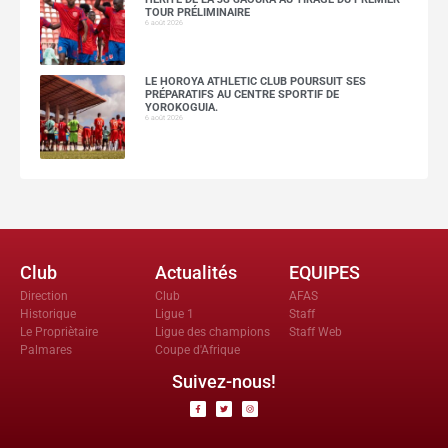
TOUR PRÉLIMINAIRE
6 août 2026
LE HOROYA ATHLETIC CLUB POURSUIT SES
PRÉPARATIFS AU CENTRE SPORTIF DE
YOROKOGUIA.
6 août 2026
Club
Actualités
EQUIPES
Direction
Club
AFAS
Historique
Ligue 1
Staff
Le Propriètaire
Ligue des champions
Staff Web
Palmares
Coupe d'Afrique
Suivez-nous!