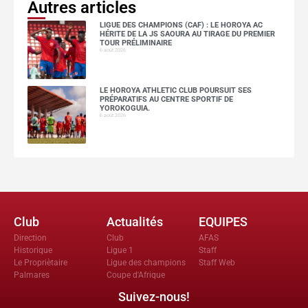
Autres articles
LIGUE DES CHAMPIONS (CAF) : LE HOROYA AC
HÉRITE DE LA JS SAOURA AU TIRAGE DU PREMIER
TOUR PRÉLIMINAIRE
6 août 2026
LE HOROYA ATHLETIC CLUB POURSUIT SES
PRÉPARATIFS AU CENTRE SPORTIF DE
YOROKOGUIA.
6 août 2026
Club
Actualités
EQUIPES
Direction
Club
AFAS
Historique
Ligue 1
Staff
Le Propriètaire
Ligue des champions
Staff Web
Palmares
Coupe d'Afrique
Suivez-nous!