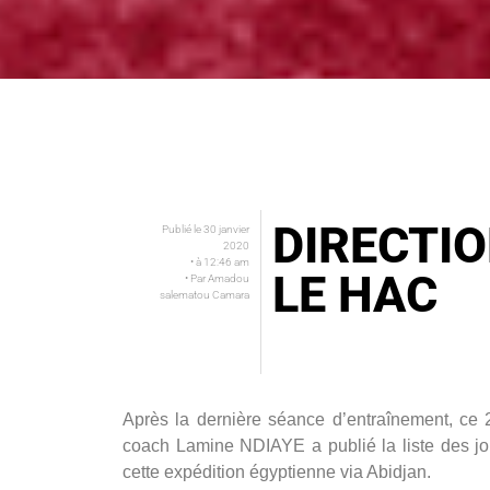
DIRECTIO
Publié le
30 janvier
2020
• à
12:46 am
LE HAC
• Par
Amadou
salematou Camara
Après la dernière séance d’entraînement, ce
coach Lamine NDIAYE a publié la liste des jo
cette expédition égyptienne via Abidjan.