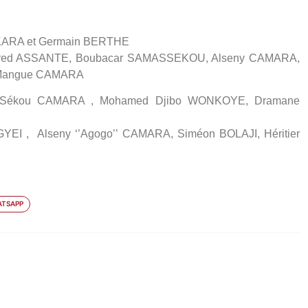
ARA et Germain BERTHE
dfred ASSANTE, Boubacar SAMASSEKOU, Alseny CAMARA,
 Mangue CAMARA
 Sékou CAMARA , Mohamed Djibo WONKOYE, Dramane
EI , Alseny ‘’Agogo’’ CAMARA, Siméon BOLAJI, Héritier
TSAPP