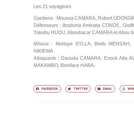
Les 21 voyageurs
Gardiens :
Moussa CAMARA, Robert ODONGK
Défenseurs
: Ibrahima Aminata CONDE, Go
Yakubu HUDU, Aboubacar CAMARA et Abou
Milieux
: Morlaye SYLLA, Brefo MENSAH,
NIKIEMA
Attaquants
: Daouda CAMARA, Enock Atta AGY
MAKAMBO, Boniface HABA.
FACEBOOK
TWITTER
EMAIL
WHA