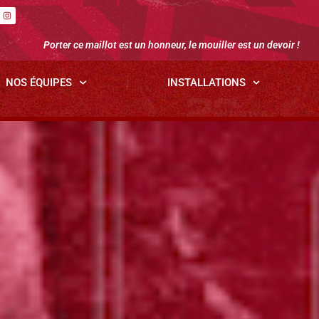
Porter ce maillot est un honneur, le mouiller est un devoir !
NOS ÉQUIPES
INSTALLATIONS