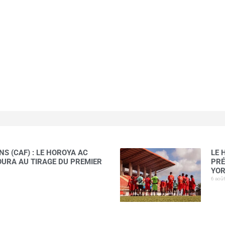
S (CAF) : LE HOROYA AC
LE 
AOURA AU TIRAGE DU PREMIER
PRÉ
YOR
6 aoû