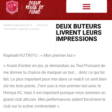
DEUX BUTEURS
Publié le
9 décembre 2019
• à
8:56 pm
• Par
Amadou salematou Camara
LIVRENT LEURS
IMPRESSIONS
Raphaël KUTINYU : « Mon premier but »
« Avant d’entrer en jeu, je demandais au Tout Puissant de
me donner la chance de marquer un but… donc ce qui fut
fait. Le plus important pour moi dans ce match ce sont bien
sûr les trois points. J’ern suis à mon premier but avec le
Horoya AC mais il est important puisque nous sommes un
grand club africain. Mes performances aident forcément le
club sur la scène continentale ».