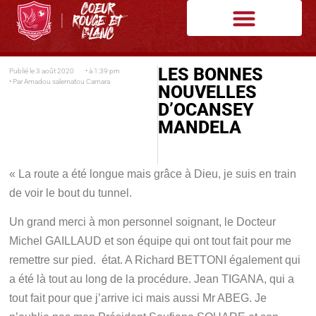
LES BONNES
Publié le
3 août 2020
• à
1:39 pm
• Par
Amadou salematou Camara
NOUVELLES
D’OCANSEY
MANDELA
« La route a été longue mais grâce à Dieu, je suis en train
de voir le bout du tunnel.
Un grand merci à mon personnel soignant, le Docteur
Michel GAILLAUD et son équipe qui ont tout fait pour me
remettre sur pied. état. A Richard BETTONI également qui
a été là tout au long de la procédure. Jean TIGANA, qui a
tout fait pour que j’arrive ici mais aussi Mr ABEG. Je