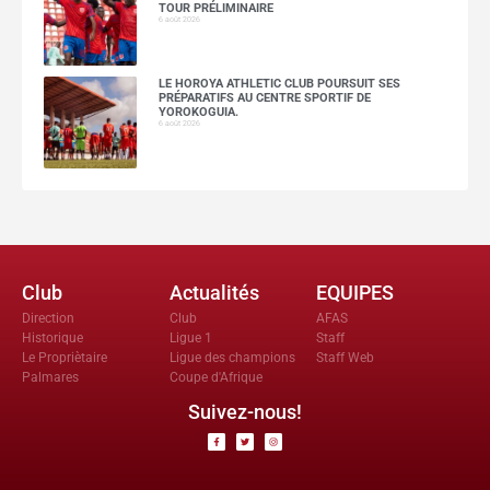
TOUR PRÉLIMINAIRE
6 août 2026
LE HOROYA ATHLETIC CLUB POURSUIT SES
PRÉPARATIFS AU CENTRE SPORTIF DE
YOROKOGUIA.
6 août 2026
Club
Actualités
EQUIPES
Direction
Club
AFAS
Historique
Ligue 1
Staff
Le Propriètaire
Ligue des champions
Staff Web
Palmares
Coupe d'Afrique
Suivez-nous!