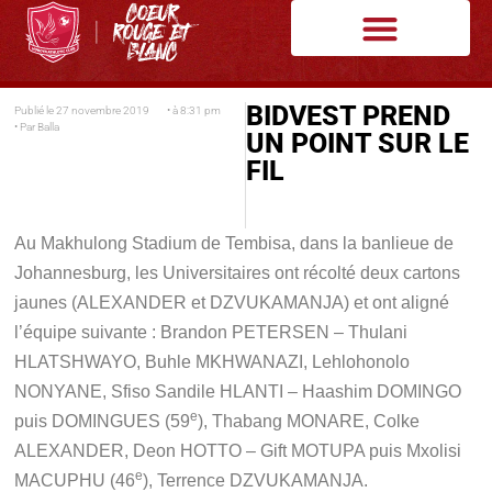
BIDVEST PREND
Publié le
27 novembre 2019
• à
8:31 pm
• Par
Balla
UN POINT SUR LE
FIL
Au Makhulong Stadium de Tembisa, dans la banlieue de
Johannesburg, les Universitaires ont récolté deux cartons
jaunes (ALEXANDER et DZVUKAMANJA) et ont aligné
l’équipe suivante : Brandon PETERSEN – Thulani
HLATSHWAYO, Buhle MKHWANAZI, Lehlohonolo
NONYANE, Sfiso Sandile HLANTI – Haashim DOMINGO
e
puis DOMINGUES (59
), Thabang MONARE, Colke
ALEXANDER, Deon HOTTO – Gift MOTUPA puis Mxolisi
e
MACUPHU (46
), Terrence DZVUKAMANJA.