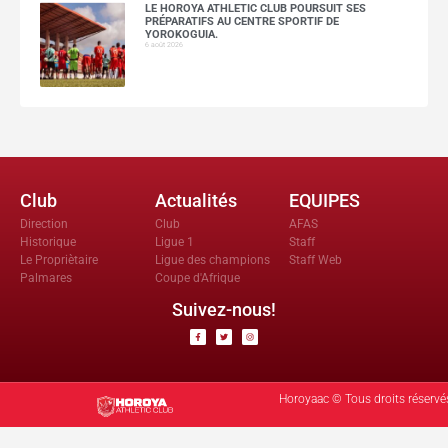
LE HOROYA ATHLETIC CLUB POURSUIT SES
PRÉPARATIFS AU CENTRE SPORTIF DE
YOROKOGUIA.
6 août 2026
Club
Actualités
EQUIPES
Direction
Club
AFAS
Historique
Ligue 1
Staff
Le Propriètaire
Ligue des champions
Staff Web
Palmares
Coupe d'Afrique
Suivez-nous!
Horoyaac © Tous droits réservé