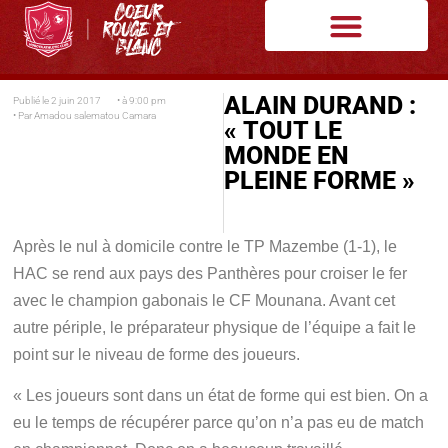
ALAIN DURAND :
Publié le
2 juin 2017
• à
9:00 pm
• Par
Amadou salematou Camara
« TOUT LE
MONDE EN
PLEINE FORME »
Après le nul à domicile contre le TP Mazembe (1-1), le
HAC se rend aux pays des Panthères pour croiser le fer
avec le champion gabonais le CF Mounana. Avant cet
autre périple, le préparateur physique de l’équipe a fait le
point sur le niveau de forme des joueurs.
« Les joueurs sont dans un état de forme qui est bien. On a
eu le temps de récupérer parce qu’on n’a pas eu de match