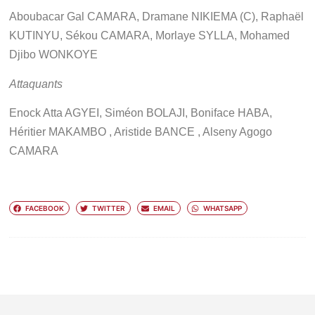
Aboubacar Gal CAMARA, Dramane NIKIEMA (C), Raphaël
KUTINYU, Sékou CAMARA, Morlaye SYLLA, Mohamed
Djibo WONKOYE
Attaquants
Enock Atta AGYEI, Siméon BOLAJI, Boniface HABA,
Héritier MAKAMBO , Aristide BANCE , Alseny Agogo
CAMARA
FACEBOOK
TWITTER
EMAIL
WHATSAPP