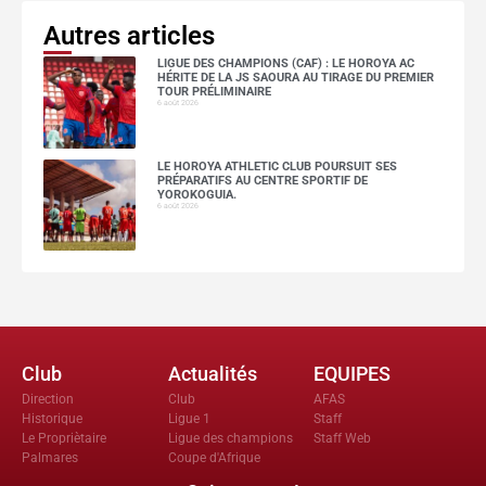
Autres articles
LIGUE DES CHAMPIONS (CAF) : LE HOROYA AC
HÉRITE DE LA JS SAOURA AU TIRAGE DU PREMIER
TOUR PRÉLIMINAIRE
6 août 2026
LE HOROYA ATHLETIC CLUB POURSUIT SES
PRÉPARATIFS AU CENTRE SPORTIF DE
YOROKOGUIA.
6 août 2026
Club
Actualités
EQUIPES
Direction
Club
AFAS
Historique
Ligue 1
Staff
Le Propriètaire
Ligue des champions
Staff Web
Palmares
Coupe d'Afrique