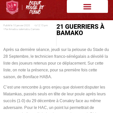
21 GUERRIERS À
Publié le
10 janvier 2020
• à
12:15 pm
• Par
Amadou salematou Camara
BAMAKO
Après sa dernière séance, jeudi sur la pelouse du Stade du
28 Septembre, le technicien franco-sénégalais a dévoilé la
liste des joueurs retenus pour ce déplacement. Sur cette
liste, on note la présence, pour sa première fois cette
saison, de Boniface HABA.
C’est une rencontre à gros enjeu que doivent disputer les
Matamkas, passés seuls en tête de leur poule après leurs
succès (1-0) du 29 décembre à Conakry face au même
adversaire. Pour le HAC, un point lui permettrait de