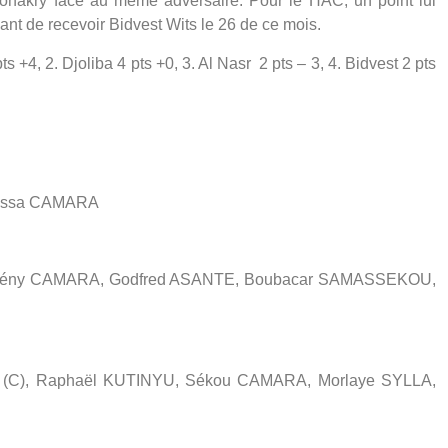
onakry face au même adversaire. Pour le HAC, un point lui
vant de recevoir Bidvest Wits le 26 de ce mois.
 +4, 2. Djoliba 4 pts +0, 3. Al Nasr 2 pts – 3, 4. Bidvest 2 pts
ussa CAMARA
lsény CAMARA, Godfred ASANTE, Boubacar SAMASSEKOU,
(C), Raphaël KUTINYU, Sékou CAMARA, Morlaye SYLLA,