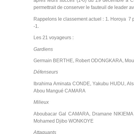
après leurs succès (1-0) du 29 décembre à C
permettrait de conserver le fauteuil de leader a
Rappelons le classement actuel : 1. Horoya 7 pts
-1.
Les 21 voyageurs :
Gardiens
Germain BERTHE, Robert ODONGKARA, Mo
Défenseurs
Ibrahima Aminata CONDE, Yakubu HUDU, A
Abou Mangué CAMARA
Milieux
Aboubacar Gal CAMARA, Dramane NIKIEMA 
Mohamed Djibo WONKOYE
Attaquants