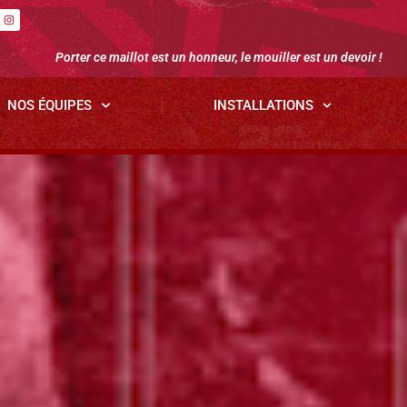
Porter ce maillot est un honneur, le mouiller est un devoir !
NOS ÉQUIPES
INSTALLATIONS