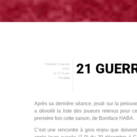
21 GUER
Publié le
10 janvier
2020
• à
12:15 pm
• Par
Balla
Après sa dernière séance, jeudi sur la pelous
a dévoilé la liste des joueurs retenus pour c
première fois cette saison, de Boniface HABA.
C’est une rencontre à gros enjeu que doivent