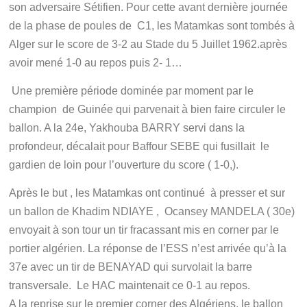
son adversaire Sétifien. Pour cette avant dernière journée
de la phase de poules de C1, les Matamkas sont tombés à
Alger sur le score de 3-2 au Stade du 5 Juillet 1962.après
avoir mené 1-0 au repos puis 2- 1…
Une première période dominée par moment par le
champion de Guinée qui parvenait à bien faire circuler le
ballon. A la 24e, Yakhouba BARRY servi dans la
profondeur, décalait pour Baffour SEBE qui fusillait le
gardien de loin pour l’ouverture du score ( 1-0,).
Après le but , les Matamkas ont continué à presser et sur
un ballon de Khadim NDIAYE , Ocansey MANDELA ( 30e)
envoyait à son tour un tir fracassant mis en corner par le
portier algérien. La réponse de l’ESS n’est arrivée qu’à la
37e avec un tir de BENAYAD qui survolait la barre
transversale. Le HAC maintenait ce 0-1 au repos.
A la reprise sur le premier corner des Algériens, le ballon