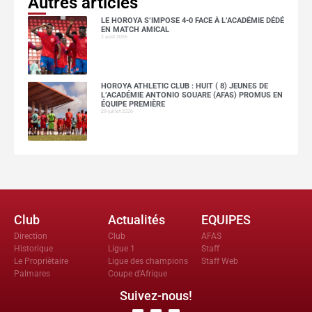
Autres articles
LE HOROYA S’IMPOSE 4-0 FACE À L’ACADÉMIE DÉDÉ
EN MATCH AMICAL
2 août 2026
HOROYA ATHLETIC CLUB : HUIT ( 8) JEUNES DE
L’ACADÉMIE ANTONIO SOUARE (AFAS) PROMUS EN
ÉQUIPE PREMIÈRE
29 juillet 2026
Club
Actualités
EQUIPES
Direction
Club
AFAS
Historique
Ligue 1
Staff
Le Propriètaire
Ligue des champions
Staff Web
Palmares
Coupe d'Afrique
Suivez-nous!