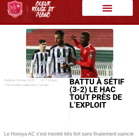
BATTU À SÉTIF
Publié le
18 mars 2022
• à
11:34 pm
• Par
Amadou salematou Camara
(3-2) LE HAC
TOUT PRÈS DE
L’EXPLOIT
Le Horoya AC s’est montré très fort sans finalement vaincre