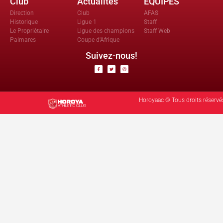
Club
Actualités
EQUIPES
Direction
Club
AFAS
Historique
Ligue 1
Staff
Le Propriètaire
Ligue des champions
Staff Web
Palmares
Coupe d'Afrique
Suivez-nous!
Horoyaac © Tous droits réservé