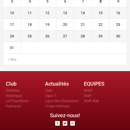
3
4
5
6
7
8
9
10
11
12
13
14
15
16
17
18
19
20
21
22
23
24
25
26
27
28
29
30
31
« Nov
Club
Actualités
EQUIPES
Direction
Club
AFAS
Historique
Ligue 1
Staff
Le Propriètaire
Ligue des champions
Staff Web
Palmares
Coupe d'Afrique
Suivez-nous!