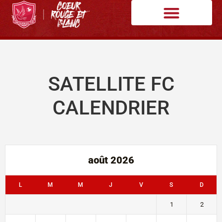
SATELLITE FC
CALENDRIER
août 2026
L
M
M
J
V
S
D
1
2