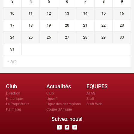
3
4
5
6
7
8
9
10
11
12
13
14
15
16
17
18
19
20
21
22
23
24
25
26
27
28
29
30
31
« Avr
Club
Actualités
EQUIPES
Direction
Club
AFAS
Historique
Ligue 1
Staff
Le Propriètaire
Ligue des champions
Staff Web
Palmares
Coupe d'Afrique
Suivez-nous!