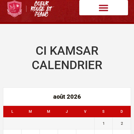
CI KAMSAR
CALENDRIER
août 2026
L
M
M
J
V
S
D
1
2