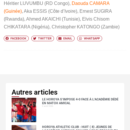
Héritier LUVUMBU (RD Congo),
Daouda CAMARA
(Guinée)
, Aka ESSIS (Côte d’Ivoire), Ernest SUGIRA
(Rwanda), Ahmed AKAICHI (Tunisie), Elvis Chisom
CHIKATARA (Nigéria), Christopher KATONGO (Zambie)
FACEBOOK
TWITTER
EMAIL
WHATSAPP
Autres articles
LE HOROYA S’IMPOSE 4-0 FACE À L’ACADÉMIE DÉDÉ
EN MATCH AMICAL
2 août 2026
HOROYA ATHLETIC CLUB : HUIT ( 8) JEUNES DE