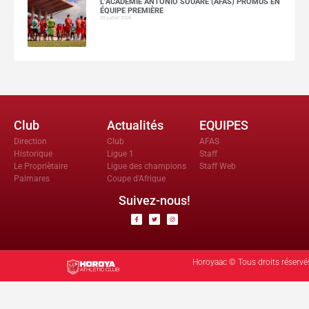
L’ACADÉMIE ANTONIO SOUARE (AFAS) PROMUS EN
ÉQUIPE PREMIÈRE
29 juillet 2026
Club
Actualités
EQUIPES
Direction
Club
AFAS
Historique
Ligue 1
Staff
Le Propriètaire
Ligue des champions
Staff Web
Palmares
Coupe d'Afrique
Suivez-nous!
Horoyaac © Tous droits réservé