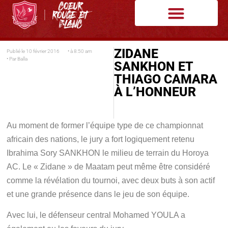
ZIDANE
Publié le
10 février 2016
• à
8:50 am
• Par
Balla
SANKHON ET
THIAGO CAMARA
À L’HONNEUR
Au moment de former l’équipe type de ce championnat
africain des nations, le jury a fort logiquement retenu
Ibrahima Sory SANKHON le milieu de terrain du Horoya
AC. Le « Zidane » de Maatam peut même être considéré
comme la révélation du tournoi, avec deux buts à son actif
et une grande présence dans le jeu de son équipe.
Avec lui, le défenseur central Mohamed YOULA a