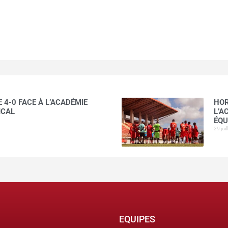
 4-0 FACE À L’ACADÉMIE
HOR
ICAL
L’A
ÉQU
29 jui
EQUIPES