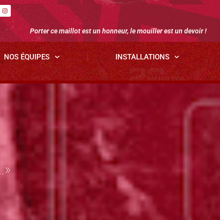
Porter ce maillot est un honneur, le mouiller est un devoir !
NOS ÉQUIPES
INSTALLATIONS
…»