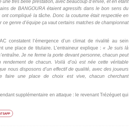
une très belle prestation, avec beaucoup d’envie, et en étant
poulains de BANGOURA étaient agressifs dans le bon sens du
ous ont compliqué la tâche. Donc la coutume était respectée en
rer ce genre d’équipe ça vaut certains matches de championnat
C constatent l‘émergence d’un climat de rivalité au sein
 une place de titulaire. L’entraineur explique :
« Je suis là
’entraîne. Je ne ferme la porte devant personne, chacun peut
 rendement de chacun. Voilà d’où est née cette véritable
ue nous disposons d’un effectif de qualité, avec des joueurs
se faire une place de choix est vive, chacun cherchant
endant supplémentaire en attaque : le revenant Trézéguet qui
TSAPP