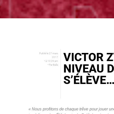
VICTOR Z
Publié le
27 mars
2017
• à
10:29 am
NIVEAU 
• Par
Balla
S’ÉLÈVE
« Nous profitons de chaque trêve pour jouer un