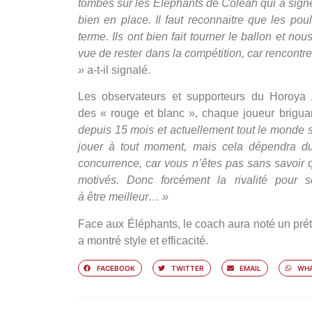
tombés sur les Éléphants de Coléah qui a signé 
bien en place. Il faut reconnaitre que les 
terme. Ils ont bien fait tourner le ballon et n
vue de rester dans la compétition, car rencont
»
a-t-il signalé.
Les observateurs et supporteurs du Horoya A
des « rouge et blanc », chaque joueur briguant
depuis 15 mois et actuellement tout le monde s
jouer à tout moment, mais cela dépendra du
concurrence, car vous n’êtes pas sans savoir q
motivés. Donc forcément la rivalité pour 
à être meilleur… »
Face aux Éléphants, le coach aura noté un prét
a montré style et efficacité.
FACEBOOK
TWITTER
EMAIL
WHA